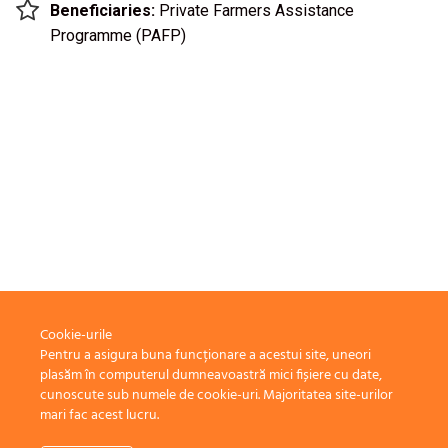
Beneficiaries:
Private Farmers Assistance
Programme (PAFP)
Cookie-urile
Pentru a asigura buna funcționare a acestui site, uneori
plasăm în computerul dumneavoastră mici fișiere cu date,
cunoscute sub numele de cookie-uri. Majoritatea site-urilor
mari fac acest lucru.