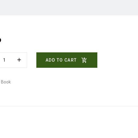
9
ADD TO CART
:
Book