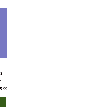
n
…
9.99