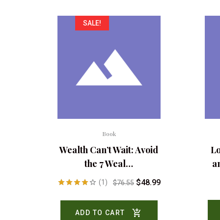
SALE!
Book
Wealth Can’t Wait: Avoid
Lo
the 7 Weal…
a
$
48.99
(1)
$
76.55
Rated
4.00
out
ADD TO CART
of 5