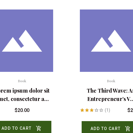
Book
Book
rem ipsum dolor sit
The Third Wave: A
met, consectetur a…
Entrepreneur’s V
$
20.00
$
2
(1)
Rated
3.00
ADD TO CART
ADD TO CART
out of