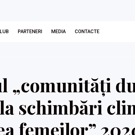
CLUB
PARTENERI
MEDIA
CONTACTE
l „comunități du
 la schimbări cli
rea femeilor” 202