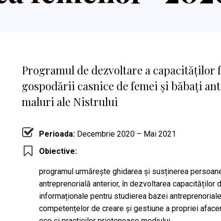
Programul de dezvoltare a capacităților 
gospodării casnice de femei și băbați an
maluri ale Nistrului
Perioada:
Decembrie 2020 – Mai 2021
Obiective:
programul urmărește ghidarea și susținerea persoanelo
antreprenorială anterior, în dezvoltarea capacităților d
informaționale pentru studierea bazei antreprenorial
competențelor de creare și gestiune a propriei afaceri,
eco și practicilor prietenoase mediului.